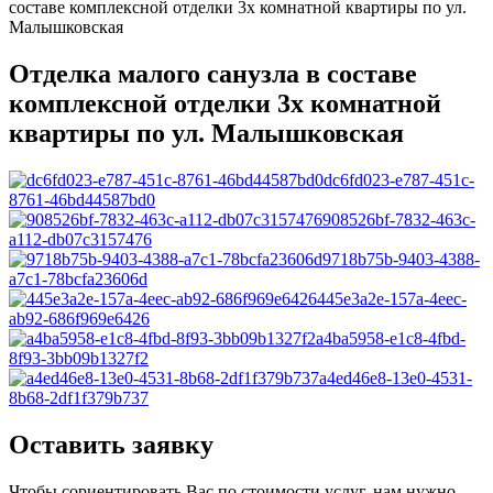
составе комплексной отделки 3х комнатной квартиры по ул.
Малышковская
Отделка малого санузла в составе
комплексной отделки 3х комнатной
квартиры по ул. Малышковская
dc6fd023-e787-451c-
8761-46bd44587bd0
908526bf-7832-463c-
a112-db07c3157476
9718b75b-9403-4388-
a7c1-78bcfa23606d
445e3a2e-157a-4eec-
ab92-686f969e6426
a4ba5958-e1c8-4fbd-
8f93-3bb09b1327f2
a4ed46e8-13e0-4531-
8b68-2df1f379b737
Оставить заявку
Чтобы сориентировать Вас по стоимости услуг, нам нужно