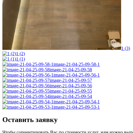
1 (3)
1 (2)
1 (1)
image-21-04-25-09-58-1
image-21-04-25-09-58
image-21-04-25-09-56-1
image-21-04-25-09-57
image-21-04-25-09-56
image-21-04-25-09-55
image-21-04-25-09-54
image-21-04-25-09-54-1
image-21-04-25-09-53-1
Оставить заявку
Чтобы сориентировать Вас по стоимости услуг, нам нужно вып