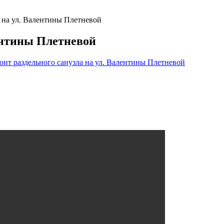
а на ул. Валентины Плетневой
лентины Плетневой
онт раздельного санузла на ул. Валентины Плетневой