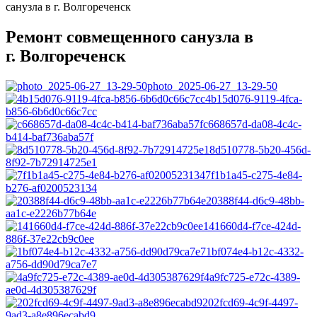
санузла в г. Волгореченск
Ремонт совмещенного санузла в
г. Волгореченск
photo_2025-06-27_13-29-50
4b15d076-9119-4fca-
b856-6b6d0c66c7cc
c668657d-da08-4c4c-
b414-baf736aba57f
8d510778-5b20-456d-
8f92-7b72914725e1
7f1b1a45-c275-4e84-
b276-af0200523134
20388f44-d6c9-48bb-
aa1c-e2226b77b64e
141660d4-f7ce-424d-
886f-37e22cb9c0ee
1bf074e4-b12c-4332-
a756-dd90d79ca7e7
4a9fc725-e72c-4389-
ae0d-4d305387629f
202fcd69-4c9f-4497-
9ad3-a8e896ecabd9