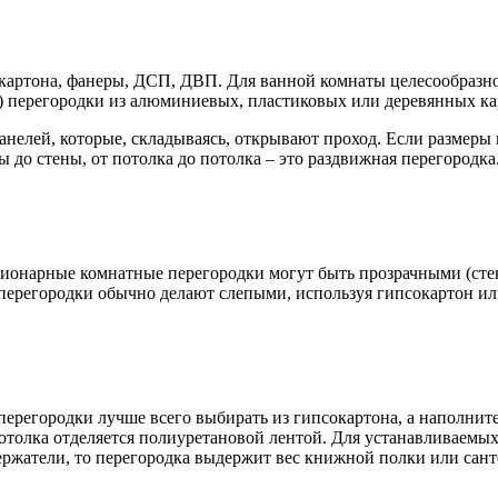
артона, фанеры, ДСП, ДВП. Для ванной комнаты целесообразно 
) перегородки из алюминиевых, пластиковых или деревянных ка
панелей, которые, складываясь, открывают проход. Если размер
 до стены, от потолка до потолка – это раздвижная перегородк
онарные комнатные перегородки могут быть прозрачными (стекл
перегородки обычно делают слепыми, используя гипсокартон ил
е перегородки лучше всего выбирать из гипсокартона, а наполни
потолка отделяется полиуретановой лентой. Для устанавливаемы
держатели, то перегородка выдержит вес книжной полки или сан