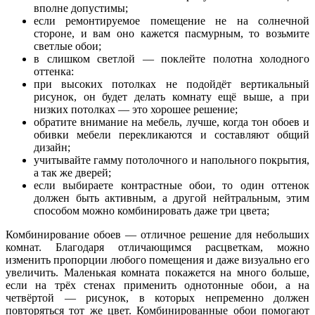
вполне допустимы;
если ремонтируемое помещение не на солнечной
стороне, и вам оно кажется пасмурным, то возьмите
светлые обои;
в слишком светлой — поклейте полотна холодного
оттенка:
при высоких потолках не подойдёт вертикальный
рисунок, он будет делать комнату ещё выше, а при
низких потолках — это хорошее решение;
обратите внимание на мебель, лучше, когда тон обоев и
обивки мебели перекликаются и составляют общий
дизайн;
учитывайте гамму потолочного и напольного покрытия,
а так же дверей;
если выбираете контрастные обои, то один оттенок
должен быть активным, а другой нейтральным, этим
способом можно комбинировать даже три цвета;
Комбинирование обоев — отличное решение для небольших
комнат. Благодаря отличающимся расцветкам, можно
изменить пропорции любого помещения и даже визуально его
увеличить. Маленькая комната покажется на много больше,
если на трёх стенах применить однотонные обои, а на
четвёртой — рисунок, в которых непременно должен
повторяться тот же цвет. Комбинированные обои помогают