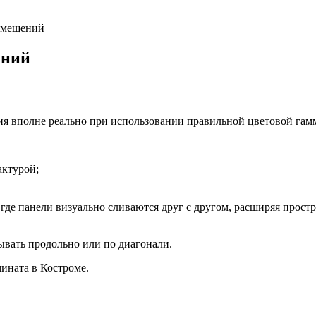
омещений
ений
я вполне реально при использовании правильной цветовой гам
актурой;
де панели визуально сливаются друг с другом, расширяя простр
ывать продольно или по диагонали.
ината в Костроме.